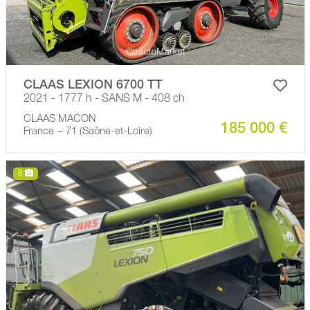
CLAAS LEXION 6700 TT
2021 - 1777 h - SANS M - 408 ch
CLAAS MACON
185 000 €
France − 71 (Saône-et-Loire)
8