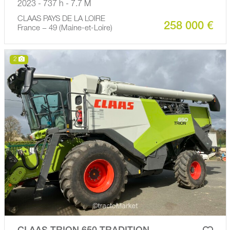
2023 - 737 h - 7.7 M
CLAAS PAYS DE LA LOIRE
258 000 €
France − 49 (Maine-et-Loire)
2