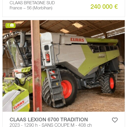
CLAAS BRETAGNE SUD
240 000 €
France − 56 (Morbihan)
6
CLAAS LEXION 6700 TRADITION
2023 - 1290 h - SANS COUPE M - 408 ch