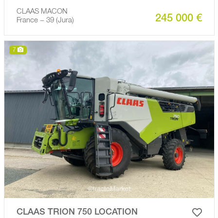
CLAAS MACON
245 000 €
France − 39 (Jura)
7
CLAAS TRION 750 LOCATION