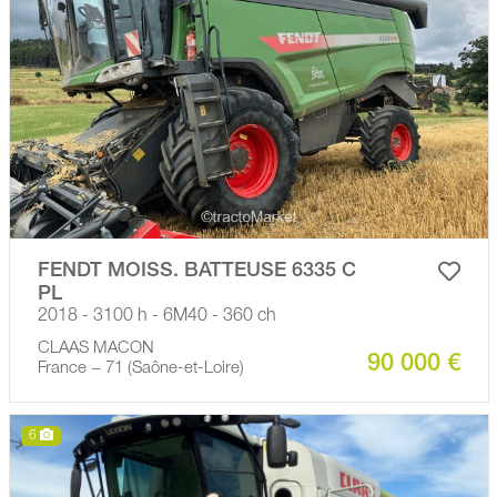
FENDT MOISS. BATTEUSE 6335 C
PL
2018 - 3100 h - 6M40 - 360 ch
CLAAS MACON
90 000 €
France − 71 (Saône-et-Loire)
6