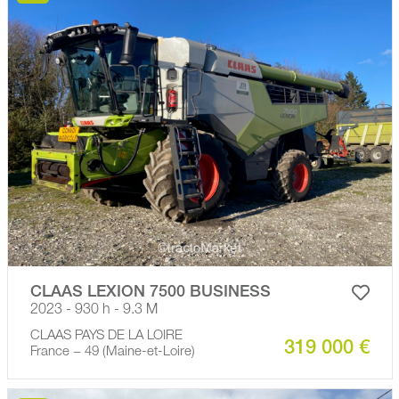
CLAAS LEXION 7500 BUSINESS
2023 - 930 h - 9.3 M
CLAAS PAYS DE LA LOIRE
319 000 €
France − 49 (Maine-et-Loire)