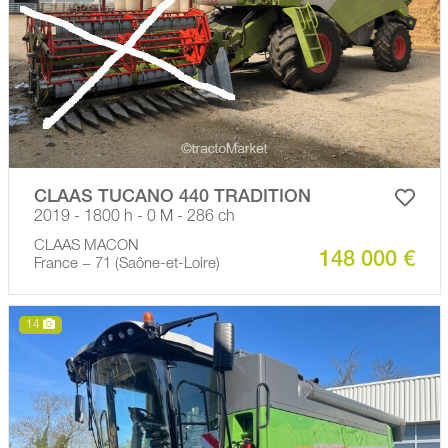
CLAAS TUCANO 440 TRADITION
2019 - 1800 h - 0 M - 286 ch
CLAAS MACON
148 000 €
France − 71 (Saône-et-Loire)
14