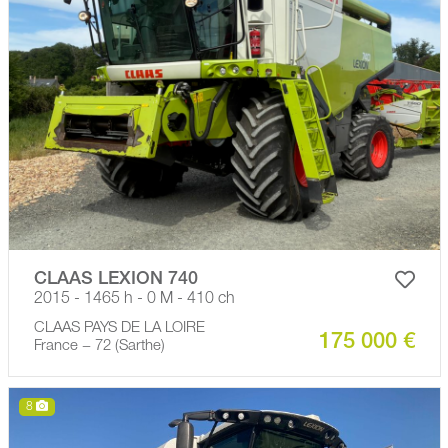
CLAAS LEXION 740
2015 - 1465 h - 0 M - 410 ch
CLAAS PAYS DE LA LOIRE
175 000 €
France − 72 (Sarthe)
8