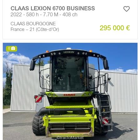
CLAAS LEXION 6700 BUSINESS
2022 - 580 h - 7.70 M - 408 ch
CLAAS BOURGOGNE
295 000 €
France − 21 (Côte-d'Or)
8