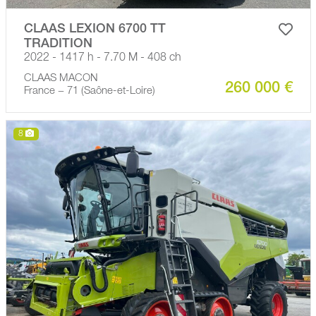
CLAAS LEXION 6700 TT
TRADITION
2022 - 1417 h - 7.70 M - 408 ch
CLAAS MACON
260 000 €
France − 71 (Saône-et-Loire)
8