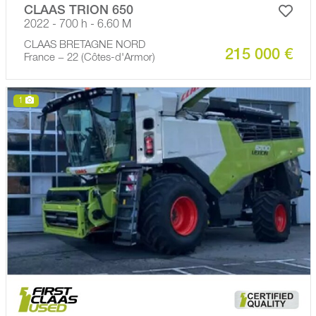
CLAAS TRION 650
2022 - 700 h - 6.60 M
CLAAS BRETAGNE NORD
215 000 €
France − 22 (Côtes-d'Armor)
1