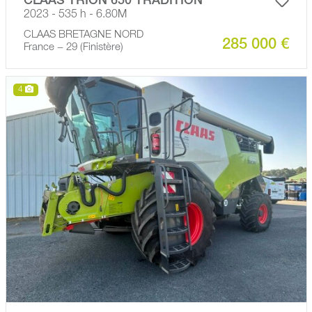
CLAAS TRION 650 TRADITION
2023 - 535 h - 6.80M
CLAAS BRETAGNE NORD
285 000 €
France − 29 (Finistère)
4