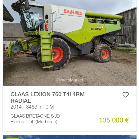
CLAAS LEXION 760 T4I 4RM
RADIAL
2014 - 3463 h - 0 M
CLAAS BRETAGNE SUD
135 000 €
France − 56 (Morbihan)