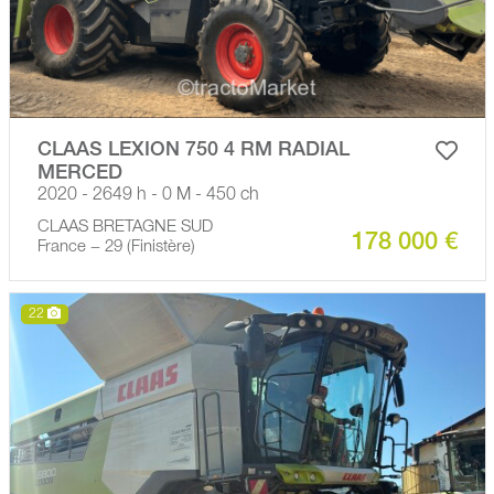
CLAAS LEXION 750 4 RM RADIAL
MERCED
2020 - 2649 h - 0 M - 450 ch
CLAAS BRETAGNE SUD
178 000 €
France − 29 (Finistère)
22