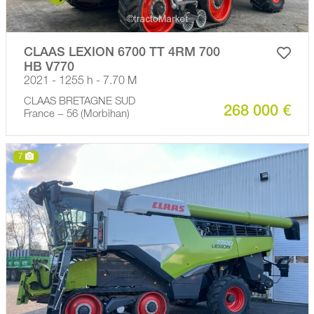
CLAAS LEXION 6700 TT 4RM 700
HB V770
2021 - 1255 h - 7.70 M
CLAAS BRETAGNE SUD
268 000 €
France − 56 (Morbihan)
7