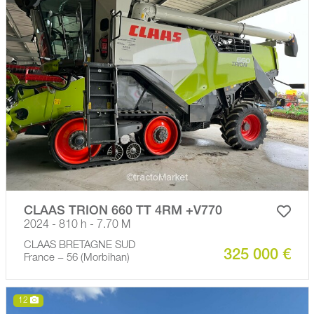
CLAAS TRION 660 TT 4RM +V770
2024 - 810 h - 7.70 M
CLAAS BRETAGNE SUD
325 000 €
France − 56 (Morbihan)
12