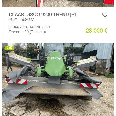
CLAAS DISCO 9200 TREND [PL]
2021 - 9.20 M
CLAAS BRETAGNE SUD
28 000 €
France − 29 (Finistère)
5