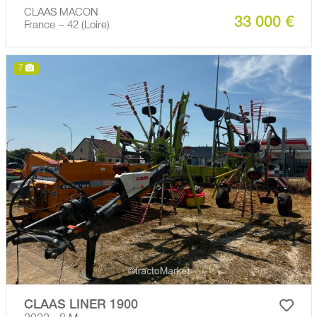
CLAAS MACON
33 000 €
France − 42 (Loire)
7
CLAAS LINER 1900