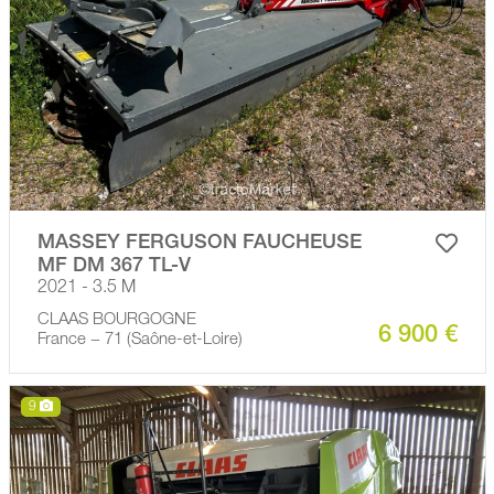
MASSEY FERGUSON FAUCHEUSE
MF DM 367 TL-V
2021 - 3.5 M
CLAAS BOURGOGNE
6 900 €
France − 71 (Saône-et-Loire)
9