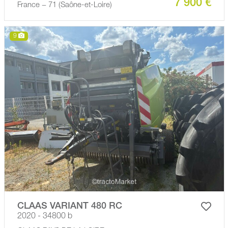
7 900 €
France − 71 (Saône-et-Loire)
9
CLAAS VARIANT 480 RC
2020 - 34800 b