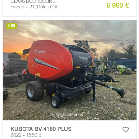
CLAAS BOURGOGNE
6 900 €
France − 21 (Côte-d'Or)
6
KUBOTA BV 4160 PLUS
2022 - 1580 b