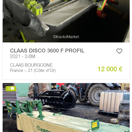
CLAAS DISCO 3600 F PROFIL
2021 - 3.6M
CLAAS BOURGOGNE
12 000 €
France − 21 (Côte-d'Or)
9