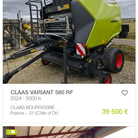
CLAAS VARIANT 580 RF
2024 - 5000 b
CLAAS BOURGOGNE
39 500 €
France − 21 (Côte-d'Or)
3