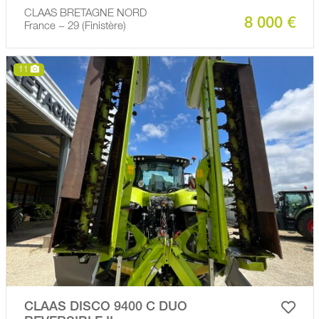
CLAAS BRETAGNE NORD
8 000 €
France − 29 (Finistère)
11
CLAAS DISCO 9400 C DUO