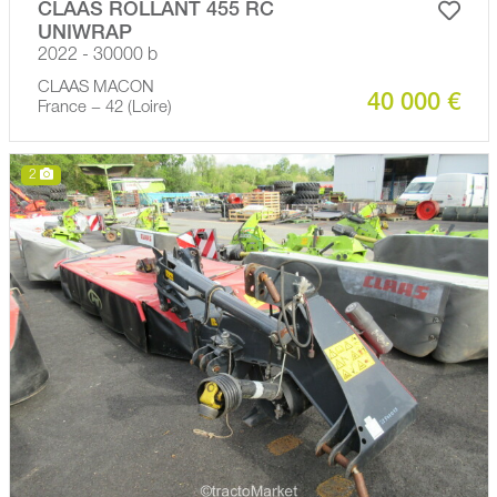
CLAAS ROLLANT 455 RC
UNIWRAP
2022 - 30000 b
CLAAS MACON
40 000 €
France − 42 (Loire)
2