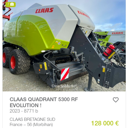
7
CLAAS QUADRANT 5300 RF
EVOLUTION !
2023 - 8771 b
CLAAS BRETAGNE SUD
128 000 €
France − 56 (Morbihan)