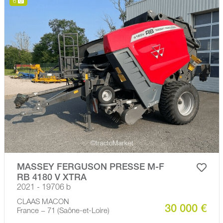
6
MASSEY FERGUSON PRESSE M-F
RB 4180 V XTRA
2021 - 19706 b
CLAAS MACON
30 000 €
France − 71 (Saône-et-Loire)