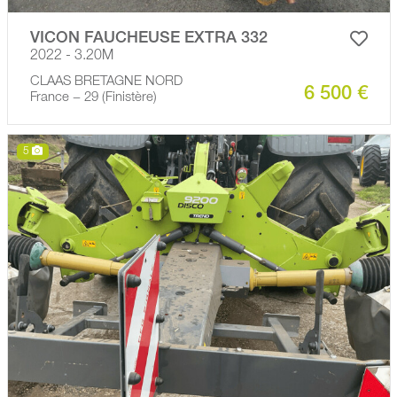
VICON FAUCHEUSE EXTRA 332
2022 - 3.20M
CLAAS BRETAGNE NORD
6 500 €
France − 29 (Finistère)
5