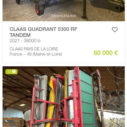
CLAAS QUADRANT 5300 RF
TANDEM
2021 - 38000 b
CLAAS PAYS DE LA LOIRE
60 000 €
France − 49 (Maine-et-Loire)
13