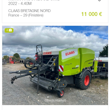
2022 - 4.40M
CLAAS BRETAGNE NORD
11 000 €
France − 29 (Finistère)
4