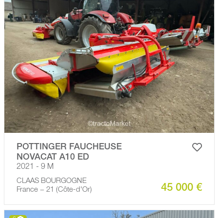
POTTINGER FAUCHEUSE
NOVACAT A10 ED
2021 - 9 M
CLAAS BOURGOGNE
45 000 €
France − 21 (Côte-d'Or)