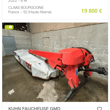
2022 - 8 M
CLAAS BOURGOGNE
19 800 €
France − 52 (Haute-Marne)
4
KUHN FAUCHEUSE GMD