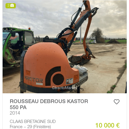
3
ROUSSEAU DEBROUS KASTOR
550 PA
2014
CLAAS BRETAGNE SUD
10 000 €
France − 29 (Finistère)