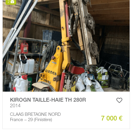
2
KIROGN TAILLE-HAIE TH 280R
2014
CLAAS BRETAGNE NORD
7 000 €
France − 29 (Finistère)