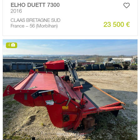
ELHO DUETT 7300
2016
CLAAS BRETAGNE SUD
23 500 €
France − 56 (Morbihan)
4