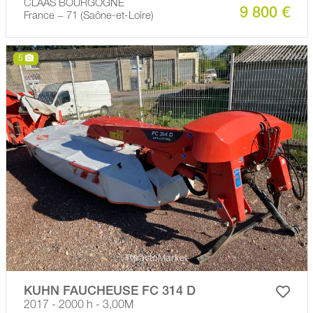
CLAAS BOURGOGNE
9 800 €
France − 71 (Saône-et-Loire)
5
KUHN FAUCHEUSE FC 314 D
2017 - 2000 h - 3,00M