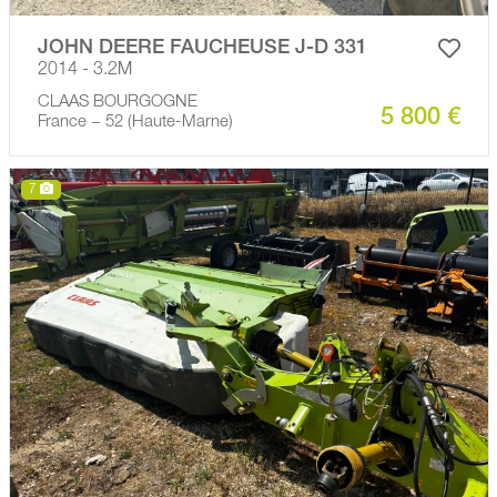
JOHN DEERE FAUCHEUSE J-D 331
2014 - 3.2M
CLAAS BOURGOGNE
5 800 €
France − 52 (Haute-Marne)
7