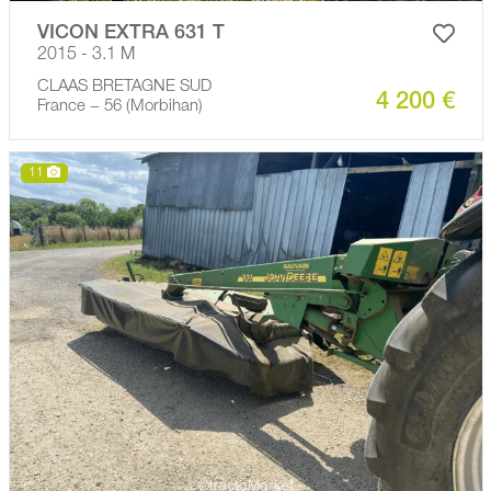
VICON EXTRA 631 T
2015 - 3.1 M
CLAAS BRETAGNE SUD
4 200 €
France − 56 (Morbihan)
11