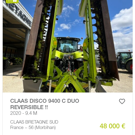
11
CLAAS DISCO 9400 C DUO
REVERSIBLE !!
2020 - 9.4 M
CLAAS BRETAGNE SUD
48 000 €
France − 56 (Morbihan)