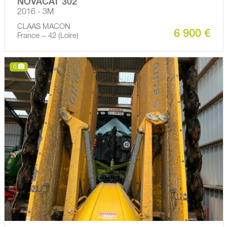
NOVACAT 302
2016 - 3M
CLAAS MACON
6 900 €
France − 42 (Loire)
6