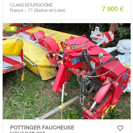
CLAAS BOURGOGNE
7 900 €
France − 71 (Saône-et-Loire)
5
POTTINGER FAUCHEUSE