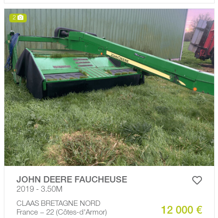
2
JOHN DEERE FAUCHEUSE
2019 - 3.50M
CLAAS BRETAGNE NORD
12 000 €
France − 22 (Côtes-d'Armor)