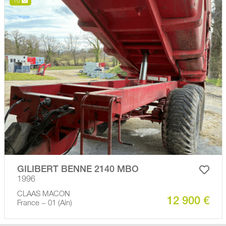
10
GILIBERT BENNE 2140 MBO
1996
CLAAS MACON
12 900 €
France − 01 (Ain)