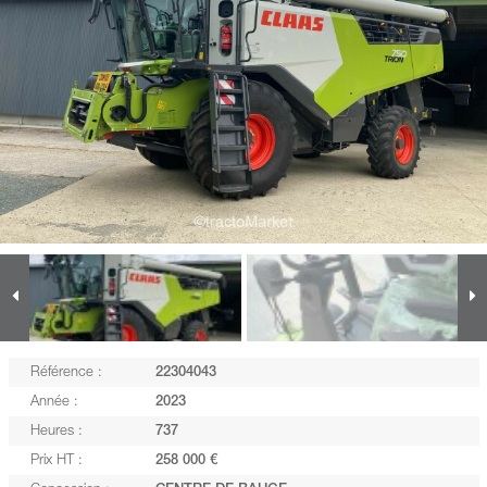
Référence :
22304043
Année :
2023
Heures :
737
Prix HT :
258 000 €