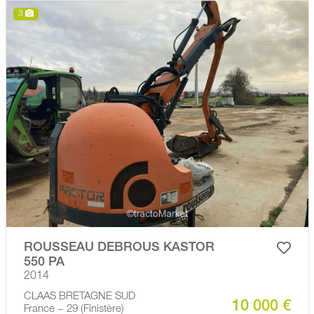
3
ROUSSEAU DEBROUS KASTOR
550 PA
2014
CLAAS BRETAGNE SUD
10 000 €
France − 29 (Finistère)