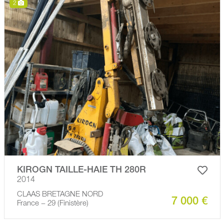
2
KIROGN TAILLE-HAIE TH 280R
2014
CLAAS BRETAGNE NORD
7 000 €
France − 29 (Finistère)