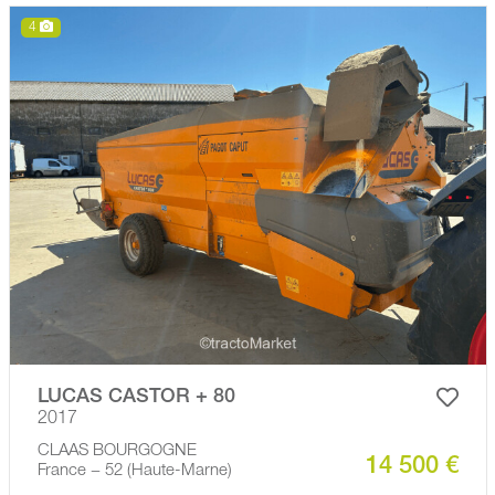
4
LUCAS CASTOR + 80
2017
CLAAS BOURGOGNE
14 500 €
France − 52 (Haute-Marne)