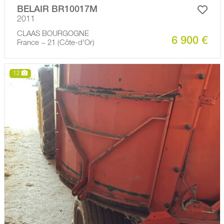
BELAIR BR10017M
2011
CLAAS BOURGOGNE
6 900 €
France − 21 (Côte-d'Or)
12