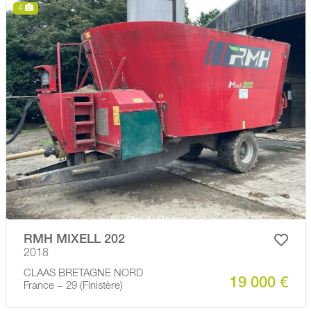
4
RMH MIXELL 202
2018
CLAAS BRETAGNE NORD
19 000 €
France − 29 (Finistère)