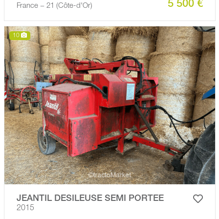
5 500 €
France − 21 (Côte-d'Or)
10
JEANTIL DESILEUSE SEMI PORTEE
2015