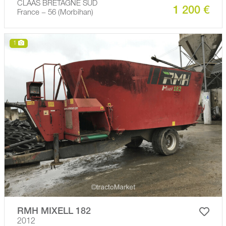
CLAAS BRETAGNE SUD
1 200 €
France − 56 (Morbihan)
1
RMH MIXELL 182
2012