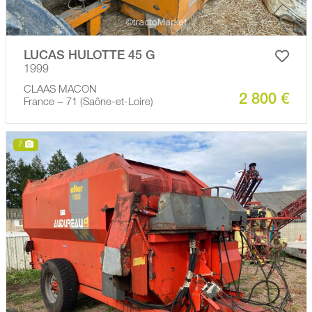
LUCAS HULOTTE 45 G
1999
CLAAS MACON
2 800 €
France − 71 (Saône-et-Loire)
7