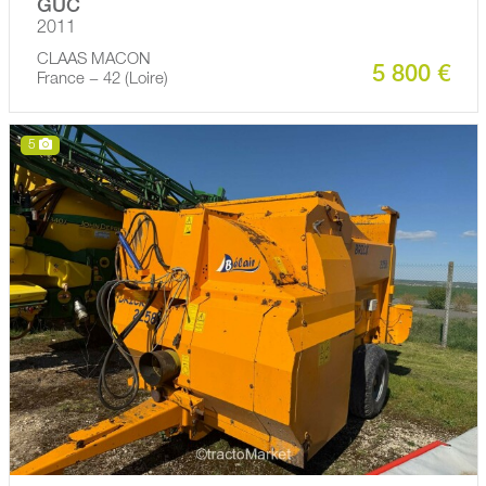
GUC
2011
CLAAS MACON
5 800 €
France − 42 (Loire)
5