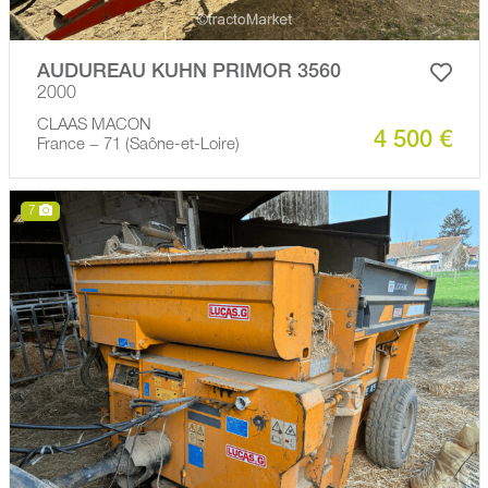
AUDUREAU KUHN PRIMOR 3560
2000
CLAAS MACON
4 500 €
France − 71 (Saône-et-Loire)
7