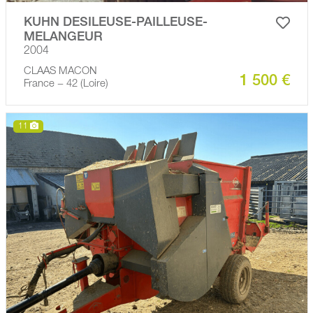
KUHN DESILEUSE-PAILLEUSE-
MELANGEUR
2004
CLAAS MACON
1 500 €
France − 42 (Loire)
11