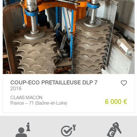
COUP-ECO PRETAILLEUSE DLP 7
2018
CLAAS MACON
6 000 €
France − 71 (Saône-et-Loire)