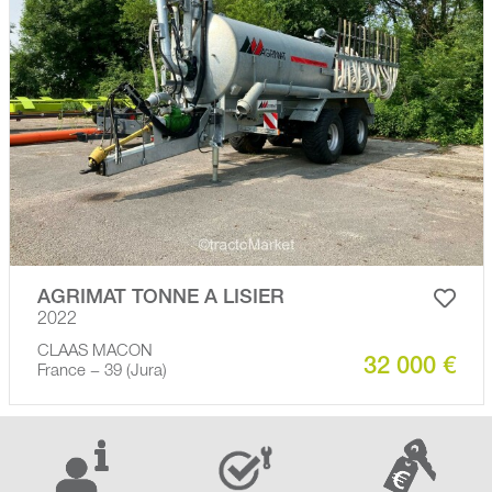
AGRIMAT TONNE A LISIER
2022
CLAAS MACON
32 000 €
France − 39 (Jura)