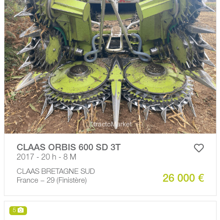
CLAAS ORBIS 600 SD 3T
2017 - 20 h - 8 M
CLAAS BRETAGNE SUD
26 000 €
France − 29 (Finistère)
5