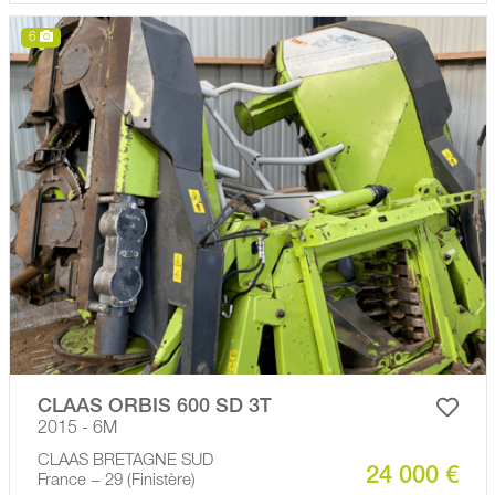
6
CLAAS ORBIS 600 SD 3T
2015 - 6M
CLAAS BRETAGNE SUD
24 000 €
France − 29 (Finistère)