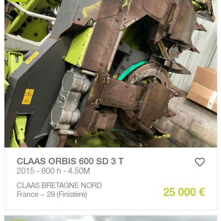
CLAAS ORBIS 600 SD 3 T
2015 - 800 h - 4.50M
CLAAS BRETAGNE NORD
25 000 €
France − 29 (Finistère)