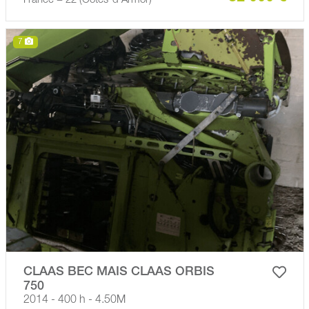
France − 22 (Côtes-d'Armor)
7
CLAAS BEC MAIS CLAAS ORBIS
750
2014 - 400 h - 4.50M