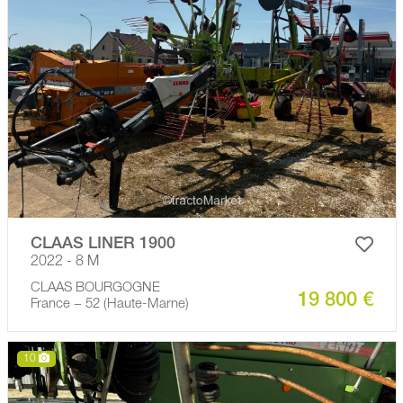
CLAAS LINER 1900
2022 - 8 M
CLAAS BOURGOGNE
19 800 €
France − 52 (Haute-Marne)
10