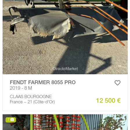
FENDT FARMER 8055 PRO
2019 - 8 M
CLAAS BOURGOGNE
12 500 €
France − 21 (Côte-d'Or)
7