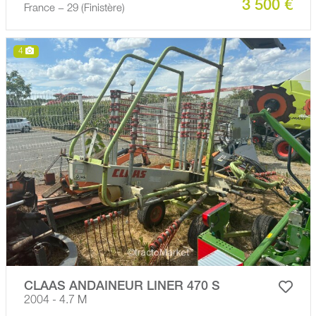
3 500 €
France − 29 (Finistère)
4
CLAAS ANDAINEUR LINER 470 S
2004 - 4.7 M