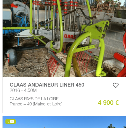
CLAAS ANDAINEUR LINER 450
2016 - 4.50M
CLAAS PAYS DE LA LOIRE
4 900 €
France − 49 (Maine-et-Loire)
5