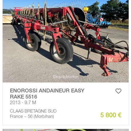
ENOROSSI ANDAINEUR EASY
RAKE 5516
2013 - 9.7 M
CLAAS BRETAGNE SUD
5 800 €
France − 56 (Morbihan)