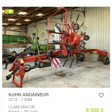
7
KUHN ANDAINEUR
2012 - 7.80M
CLAAS MACON
8 500 €
France − 39 (Jura)