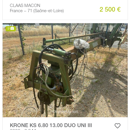
CLAAS MACON
2 500 €
France − 71 (Saône-et-Loire)
9
KRONE KS 6.80 13.00 DUO UNI III