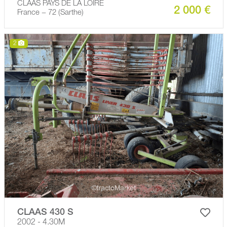
CLAAS PAYS DE LA LOIRE
2 000 €
France − 72 (Sarthe)
2
CLAAS 430 S
2002 - 4.30M