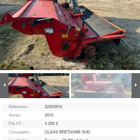
Référence :
22303915
Année :
2015
Prix HT :
4 200 €
Concession :
CLAAS BRETAGNE SUD