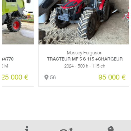
Massey Ferguson
0
TRACTEUR MF 5 S 115 +CHARGEUR
2024 - 500 h - 115 ch
000 €
95 000 €
56