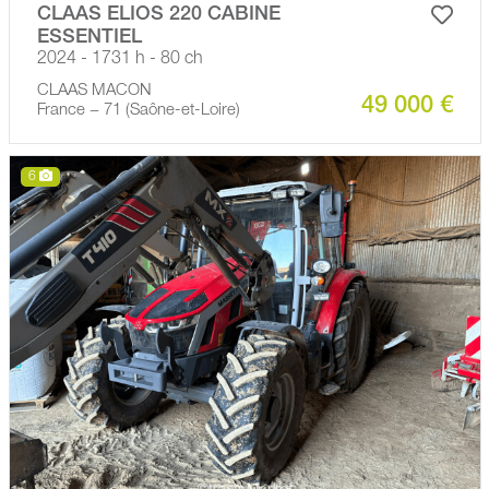
CLAAS ELIOS 220 CABINE
ESSENTIEL
2024 - 1731 h - 80 ch
CLAAS MACON
49 000 €
France − 71 (Saône-et-Loire)
6