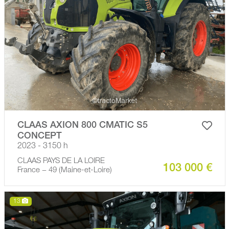
CLAAS AXION 800 CMATIC S5
CONCEPT
2023 - 3150 h
CLAAS PAYS DE LA LOIRE
103 000 €
France − 49 (Maine-et-Loire)
13