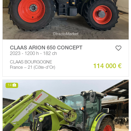
CLAAS ARION 650 CONCEPT
2023 - 1200 h - 182 ch
CLAAS BOURGOGNE
114 000 €
France − 21 (Côte-d'Or)
14