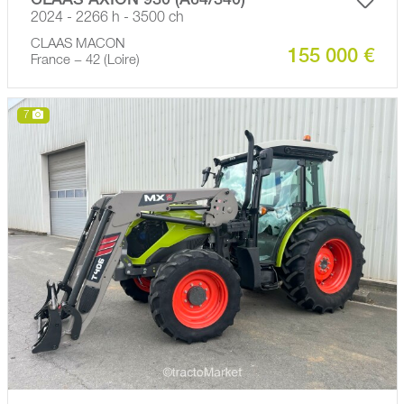
CLAAS AXION 930 (A64/340)
2024 - 2266 h - 3500 ch
CLAAS MACON
155 000 €
France − 42 (Loire)
7