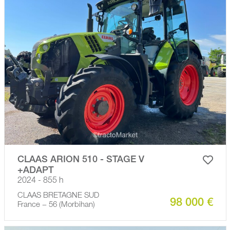
CLAAS ARION 510 - STAGE V
+ADAPT
2024 - 855 h
CLAAS BRETAGNE SUD
98 000 €
France − 56 (Morbihan)