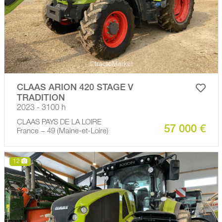
CLAAS ARION 420 STAGE V
TRADITION
2023 - 3100 h
CLAAS PAYS DE LA LOIRE
57 000 €
France − 49 (Maine-et-Loire)
12