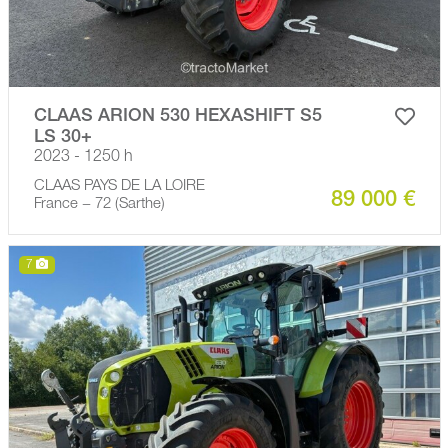
CLAAS ARION 530 HEXASHIFT S5
LS 30+
2023 - 1250 h
CLAAS PAYS DE LA LOIRE
89 000 €
France − 72 (Sarthe)
7