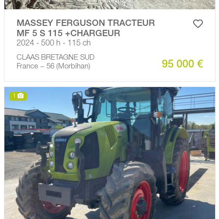
MASSEY FERGUSON TRACTEUR
MF 5 S 115 +CHARGEUR
2024 - 500 h - 115 ch
CLAAS BRETAGNE SUD
95 000 €
France − 56 (Morbihan)
1