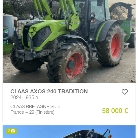
CLAAS AXOS 240 TRADITION
2024 - 935 h
CLAAS BRETAGNE SUD
58 000 €
France − 29 (Finistère)
2