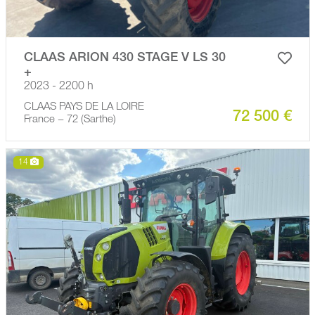
CLAAS ARION 430 STAGE V LS 30
+
2023 - 2200 h
CLAAS PAYS DE LA LOIRE
72 500 €
France − 72 (Sarthe)
14