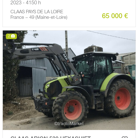
2023 - 4150 h
CLAAS PAYS DE LA LOIRE
65 000 €
France − 49 (Maine-et-Loire)
2