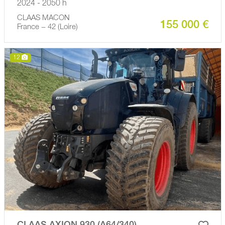
2024 - 2050 h
CLAAS MACON
155 000 €
France − 42 (Loire)
12