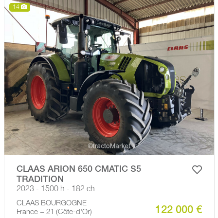
14
CLAAS ARION 650 CMATIC S5
TRADITION
2023 - 1500 h - 182 ch
CLAAS BOURGOGNE
122 000 €
France − 21 (Côte-d'Or)