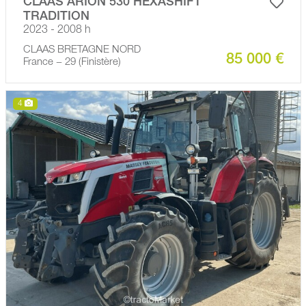
CLAAS ARION 530 HEXASHIFT
TRADITION
2023 - 2008 h
CLAAS BRETAGNE NORD
85 000 €
France − 29 (Finistère)
4