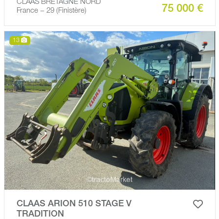
CLAAS BRETAGNE NORD
75 000 €
France − 29 (Finistère)
13
CLAAS ARION 510 STAGE V
TRADITION