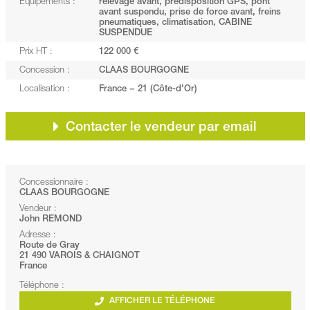
Equipements :
relevage avant, prédisposition GPS, pont
avant suspendu, prise de force avant, freins
pneumatiques, climatisation, CABINE
SUSPENDUE
Prix HT :
122 000 €
Concession :
CLAAS BOURGOGNE
Localisation :
France − 21 (Côte-d'Or)
Contacter le vendeur par email
Concessionnaire :
CLAAS BOURGOGNE
Vendeur :
John REMOND
Adresse :
Route de Gray
21 490 VAROIS & CHAIGNOT
France
Téléphone :
AFFICHER LE TÉLÉPHONE