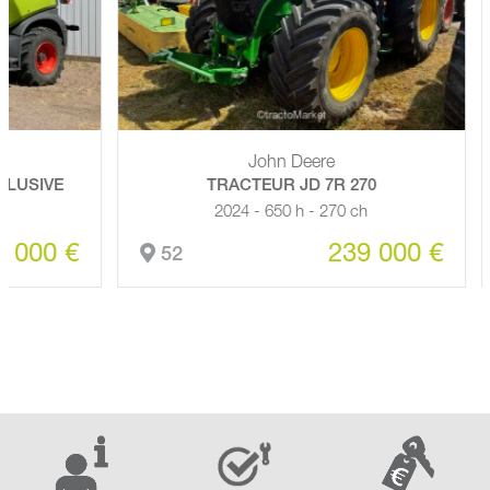
John Deere
IVE
TRACTEUR JD 7R 270
2024 - 650 h - 270 ch
00 €
239 000 €
52