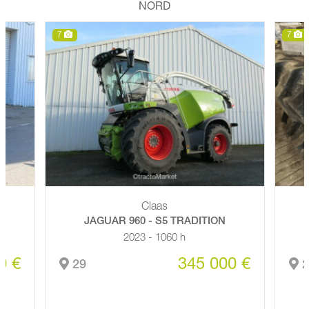
NORD
7
7
Claas
+
JAGUAR 960 - S5 TRADITION
2023 - 1060 h
0 €
345 000 €
29
2