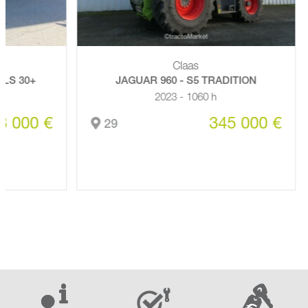
Claas
30+
JAGUAR 960 - S5 TRADITION
2023 - 1060 h
00 €
345 000 €
29