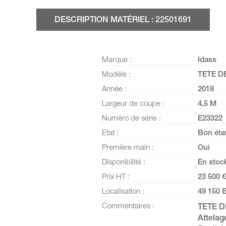
DESCRIPTION MATÉRIEL : 22501691
Marque :
Idass
Modèle :
TETE D
Année :
2018
Largeur de coupe :
4,5 M
Numéro de série :
E23322
Etat :
Bon éta
Première main :
Oui
Disponibilité :
En stoc
Prix HT :
23 500 €
Localisation :
49 150 
Commentaires :
TETE D
Attelag