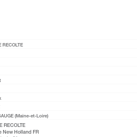
E RECOLTE
t
k
BAUGE (Maine-et-Loire)
E RECOLTE
e New Holland FR