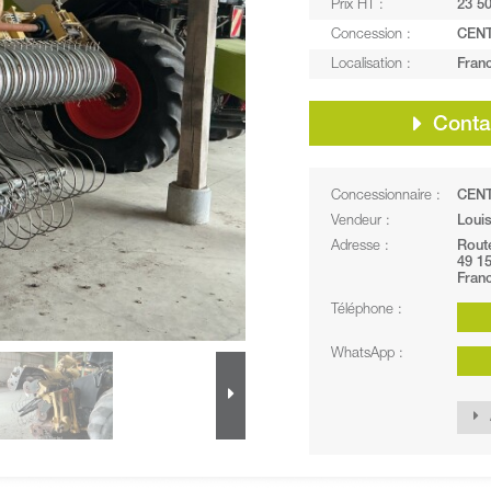
Prix HT :
23 50
Concession :
CEN
Localisation :
Franc
Contac
Concessionnaire :
CEN
Vendeur :
Loui
Adresse :
Rout
49 1
Fran
Téléphone :
WhatsApp :