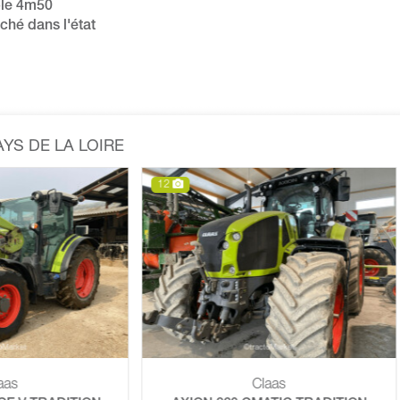
ble 4m50
iché dans l'état
YS DE LA LOIRE
12
Claas
Claas