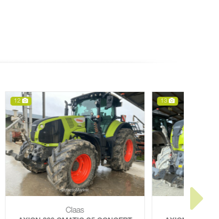
13
14
Claas