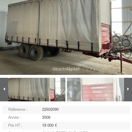
Référence :
22502090
Année :
2006
Prix HT :
18 000 €