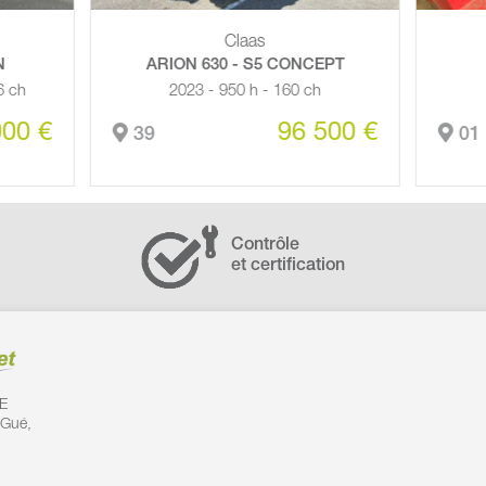
Claas
Maschio
RION 630 - S5 CONCEPT
BROYEUR TIGRE 30
2023 - 950 h - 160 ch
2023 - 3 M
96 500 €
5 
01
Contrôle
et certification
E
 Gué,