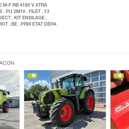
 M-F RB 4180 V XTRA
 . PU 2M10 . FILET . 13
JECT . KIT ENSILAGE .
OT . BE . PRIX ETAT DEPA
MACON
8