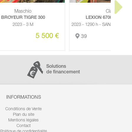
Claas
0
LEXION 6700 TRADITION
2023 - 1290 h - SANS COUPE M - 408 ch
500 €
245 000 €
39
71
Solutions
de financement
INFORMATIONS
Conditions de Vente
Plan du site
Mentions légales
Contact
Politique de confidentialité