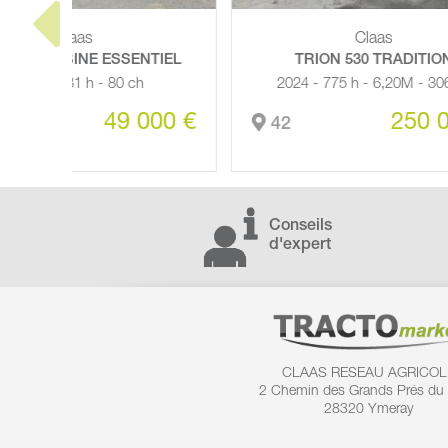
Claas
TIEL
TRION 530 TRADITION
A
2024 - 775 h - 6,20M - 306 ch
00 €
250 000 €
42
39
Conseils
d'expert
CLAAS RESEAU AGRICOL
2 Chemin des
Grands Prés du
28320 Ymeray