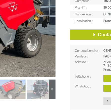
Compteur :
1970
Prix HT :
30 00
Concession :
CENT
Localisation :
Franc
Contac
Concessionnaire :
CENT
Vendeur :
FABR
Adresse :
ZI d
71 6
Fran
Téléphone :
WhatsApp :