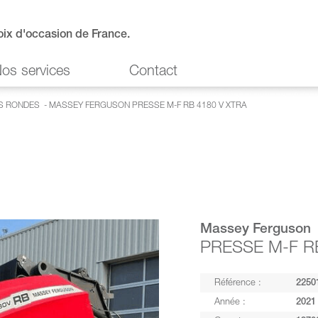
oix d'occasion de France.
os services
Contact
S RONDES
- MASSEY FERGUSON PRESSE M-F RB 4180 V XTRA
Massey Ferguson
PRESSE M-F R
Référence :
2250
Année :
2021