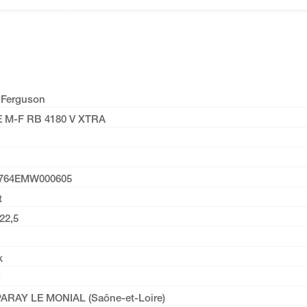
 Ferguson
 M-F RB 4180 V XTRA
764EMW000605
t
22,5
k
PARAY LE MONIAL (Saône-et-Loire)