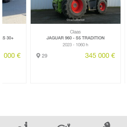
Claas
30+
JAGUAR 960 - S5 TRADITION
2023 - 1060 h
00 €
345 000 €
29