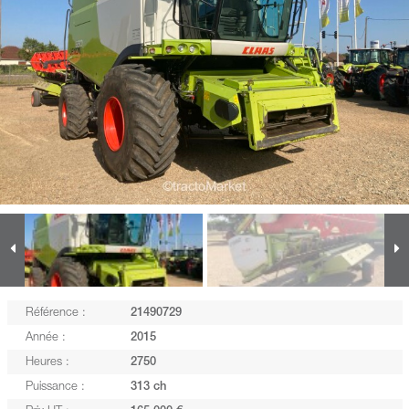
Référence :
21490729
Année :
2015
Heures :
2750
Puissance :
313 ch