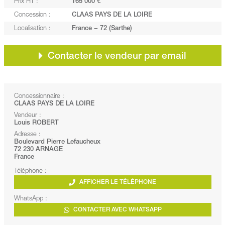
Prix HT :
165 000 €
Concession :
CLAAS PAYS DE LA LOIRE
Localisation :
France − 72 (Sarthe)
Contacter le vendeur par email
Concessionnaire :
CLAAS PAYS DE LA LOIRE
Vendeur :
Louis ROBERT
Adresse :
Boulevard Pierre Lefaucheux
72 230 ARNAGE
France
Téléphone :
AFFICHER LE TÉLÉPHONE
WhatsApp :
CONTACTER AVEC WHATSAPP