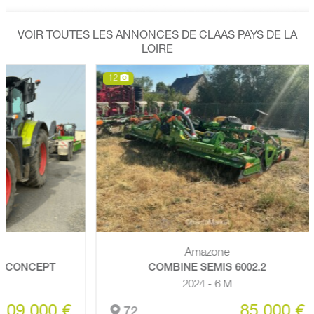
VOIR TOUTES LES ANNONCES DE CLAAS PAYS DE LA
LOIRE
12
Amazone
CEPT
COMBINE SEMIS 6002.2
2024 - 6 M
000 €
85 000 €
72