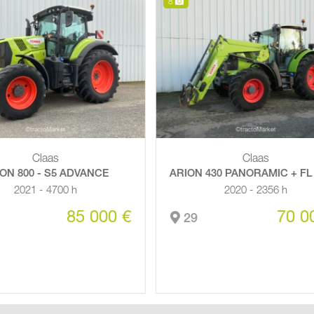
6
Claas
Fendt
 430 PANORAMIC + FL 100 C
TRACTEUR FENDT 3
2020 - 2356 h
2020 - 3888 h
70 000 €
84 
29