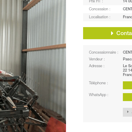
Prix HT :
14 00
Concession :
CEN
Localisation :
Fran
Contac
Concessionnaire :
CEN
Vendeur :
Pasc
Adresse :
Le So
22 1
Fran
Téléphone :
WhatsApp :