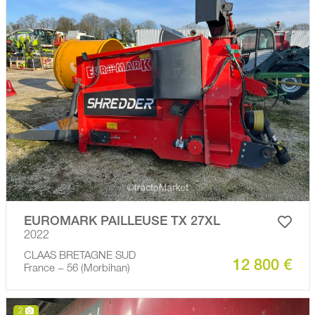
EUROMARK PAILLEUSE TX 27XL
2022
CLAAS BRETAGNE SUD
12 800 €
France − 56 (Morbihan)
2