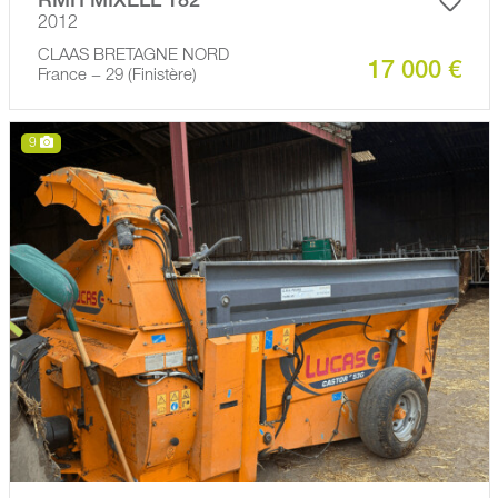
RMH MIXELL 182
2012
CLAAS BRETAGNE NORD
17 000 €
France − 29 (Finistère)
9