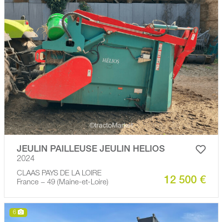
JEULIN PAILLEUSE JEULIN HELIOS
2024
CLAAS PAYS DE LA LOIRE
12 500 €
France − 49 (Maine-et-Loire)
6