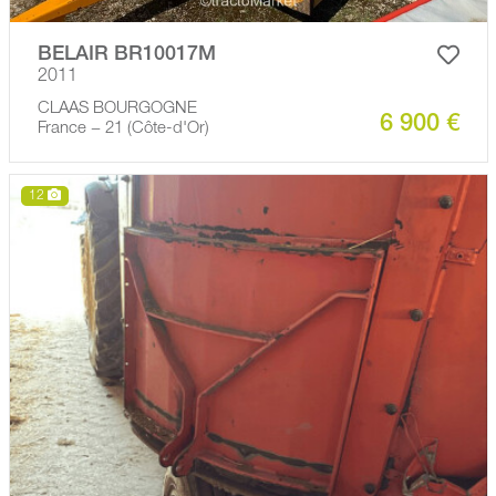
BELAIR BR10017M
2011
CLAAS BOURGOGNE
6 900 €
France − 21 (Côte-d'Or)
12