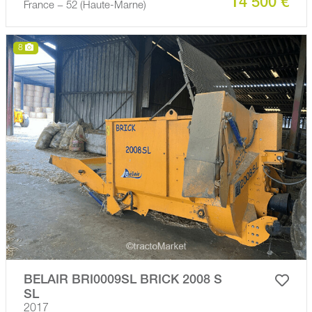
14 500 €
France − 52 (Haute-Marne)
8
BELAIR BRI0009SL BRICK 2008 S
SL
2017