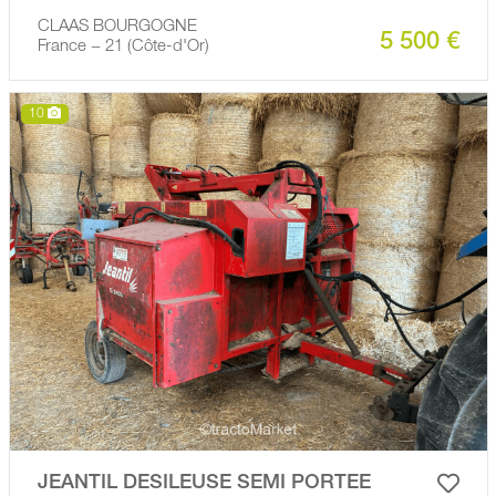
CLAAS BOURGOGNE
5 500 €
France − 21 (Côte-d'Or)
10
JEANTIL DESILEUSE SEMI PORTEE