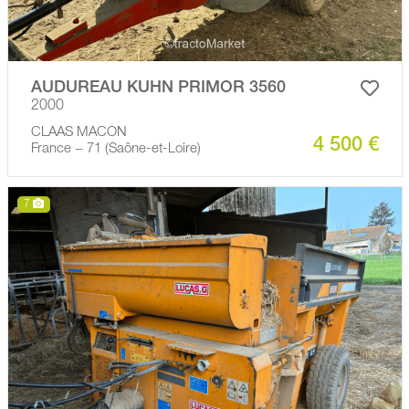
AUDUREAU KUHN PRIMOR 3560
2000
CLAAS MACON
4 500 €
France − 71 (Saône-et-Loire)
7