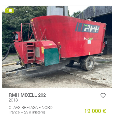
4
RMH MIXELL 202
2018
CLAAS BRETAGNE NORD
19 000 €
France − 29 (Finistère)