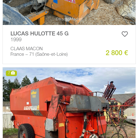
LUCAS HULOTTE 45 G
1999
CLAAS MACON
2 800 €
France − 71 (Saône-et-Loire)
7