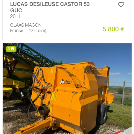
LUCAS DESILEUSE CASTOR 53
GUC
2011
CLAAS MACON
5 800 €
France − 42 (Loire)
5