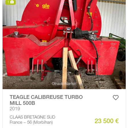
1
TEAGLE CALIBREUSE TURBO
MILL 500B
2019
CLAAS BRETAGNE SUD
23 500 €
France − 56 (Morbihan)