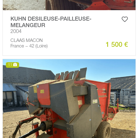
KUHN DESILEUSE-PAILLEUSE-
MELANGEUR
2004
CLAAS MACON
1 500 €
France − 42 (Loire)
11