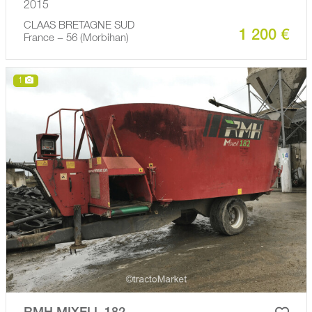
2015
CLAAS BRETAGNE SUD
1 200 €
France − 56 (Morbihan)
1