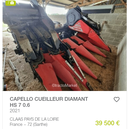
7
CAPELLO CUEILLEUR DIAMANT
HS 7 0.6
2021
CLAAS PAYS DE LA LOIRE
39 500 €
France − 72 (Sarthe)