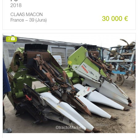
FC
2018
CLAAS MACON
30 000 €
France − 39 (Jura)
3