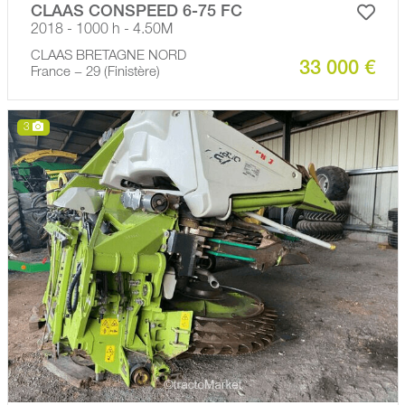
CLAAS CONSPEED 6-75 FC
2018 - 1000 h - 4.50M
CLAAS BRETAGNE NORD
33 000 €
France − 29 (Finistère)
3