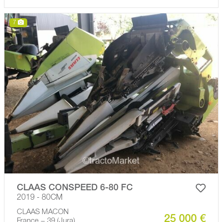
7
CLAAS CONSPEED 6-80 FC
2019 - 80CM
CLAAS MACON
25 000 €
France − 39 (Jura)