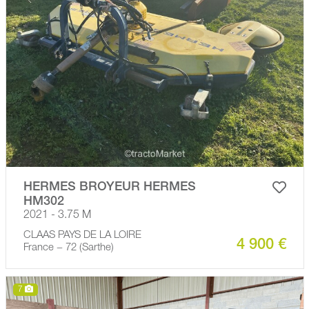
HERMES BROYEUR HERMES
HM302
2021 - 3.75 M
CLAAS PAYS DE LA LOIRE
4 900 €
France − 72 (Sarthe)
7