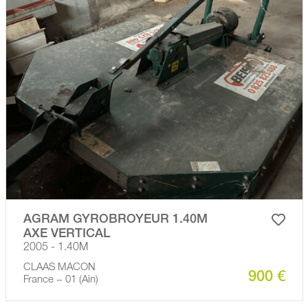
AGRAM GYROBROYEUR 1.40M
AXE VERTICAL
2005 - 1.40M
CLAAS MACON
900 €
France − 01 (Ain)