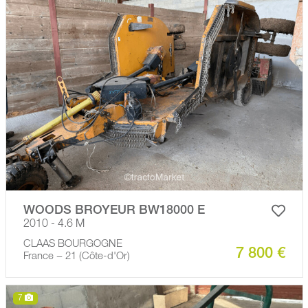
WOODS BROYEUR BW18000 E
2010 - 4.6 M
CLAAS BOURGOGNE
7 800 €
France − 21 (Côte-d'Or)
7