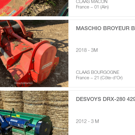
CLAAS MACON
France − 01 (Ain)
MASCHIO BROYEUR B
2018 - 3M
CLAAS BOURGOGNE
France − 21 (Côte-d'Or)
DESVOYS DRX-280 42
2012 - 3 M