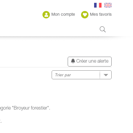
Mon compte
Mes favoris
Créer une alerte
orie "Broyeur forestier".
.