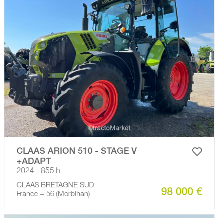
CLAAS ARION 510 - STAGE V
+ADAPT
2024 - 855 h
CLAAS BRETAGNE SUD
98 000 €
France − 56 (Morbihan)