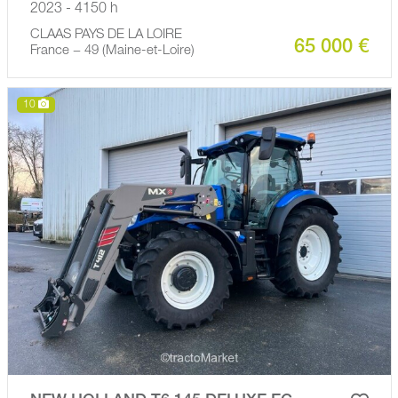
2023 - 4150 h
CLAAS PAYS DE LA LOIRE
65 000 €
France − 49 (Maine-et-Loire)
10