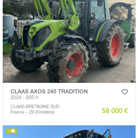
CLAAS AXOS 240 TRADITION
2024 - 935 h
CLAAS BRETAGNE SUD
58 000 €
France − 29 (Finistère)
2