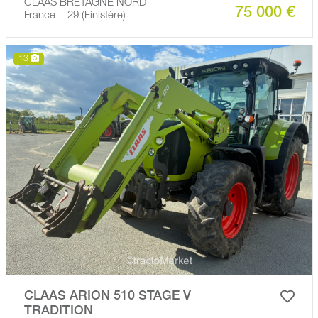
CLAAS BRETAGNE NORD
75 000 €
France − 29 (Finistère)
13
CLAAS ARION 510 STAGE V
TRADITION