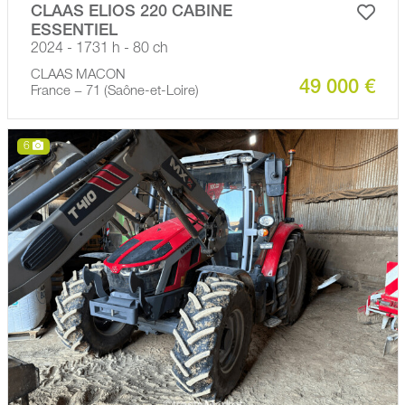
CLAAS ELIOS 220 CABINE
ESSENTIEL
2024 - 1731 h - 80 ch
CLAAS MACON
49 000 €
France − 71 (Saône-et-Loire)
6