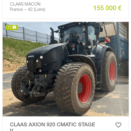
CLAAS MACON
155 000 €
France − 42 (Loire)
17
CLAAS AXION 920 CMATIC STAGE