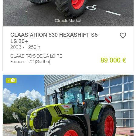
CLAAS ARION 530 HEXASHIFT S5
LS 30+
2023 - 1250 h
CLAAS PAYS DE LA LOIRE
89 000 €
France − 72 (Sarthe)
7