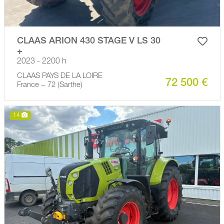
CLAAS ARION 430 STAGE V LS 30
+
2023 - 2200 h
CLAAS PAYS DE LA LOIRE
72 500 €
France − 72 (Sarthe)
14