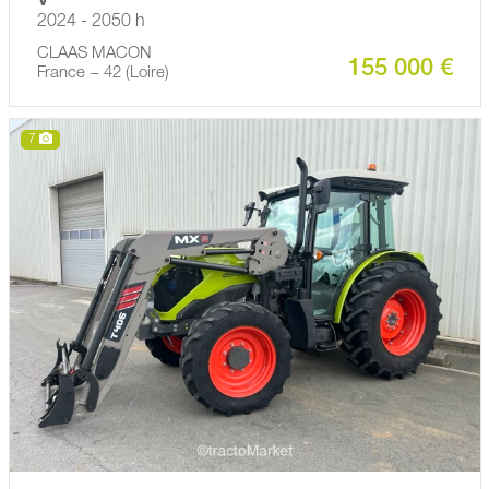
V
2024 - 2050 h
CLAAS MACON
155 000 €
France − 42 (Loire)
7