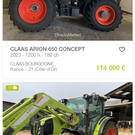
CLAAS ARION 650 CONCEPT
2023 - 1200 h - 182 ch
CLAAS BOURGOGNE
114 000 €
France − 21 (Côte-d'Or)
14