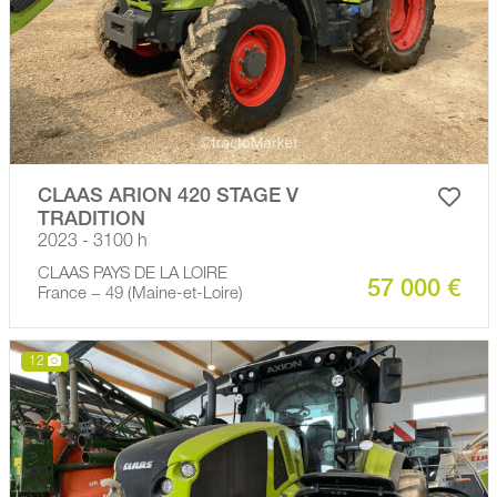
CLAAS ARION 420 STAGE V
TRADITION
2023 - 3100 h
CLAAS PAYS DE LA LOIRE
57 000 €
France − 49 (Maine-et-Loire)
12