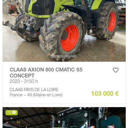
CLAAS AXION 800 CMATIC S5
CONCEPT
2023 - 3150 h
CLAAS PAYS DE LA LOIRE
103 000 €
France − 49 (Maine-et-Loire)
13