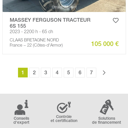
MASSEY FERGUSON TRACTEUR
6S 155
2023 - 2200 h - 65 ch
CLAAS BRETAGNE NORD
105 000 €
France − 22 (Côtes-d'Armor)
1
2
3
4
5
6
7
Contrôle
Conseils
Solutions
et certification
d'expert
de financement