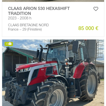
CLAAS ARION 530 HEXASHIFT
TRADITION
2023 - 2008 h
CLAAS BRETAGNE NORD
85 000 €
France − 29 (Finistère)
4