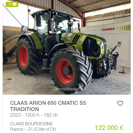
14
CLAAS ARION 650 CMATIC S5
TRADITION
2023 - 1500 h - 182 ch
CLAAS BOURGOGNE
122 000 €
France − 21 (Côte-d'Or)