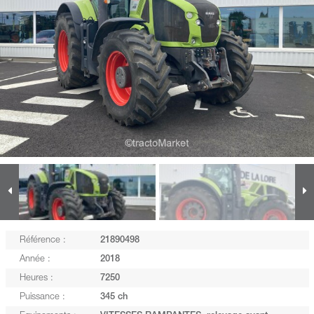
Référence :
21890498
Année :
2018
Heures :
7250
Puissance :
345 ch