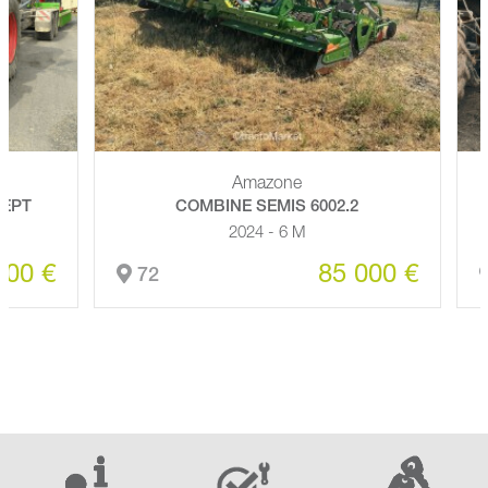
Amazone
PT
COMBINE SEMIS 6002.2
2024 - 6 M
0 €
85 000 €
72
4