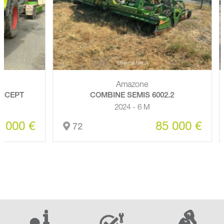
Amazone
EPT
COMBINE SEMIS 6002.2
2024 - 6 M
00 €
85 000 €
72