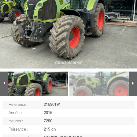
Référence :
21590191
Année :
2015
Heures :
7250
Puissance :
215 ch