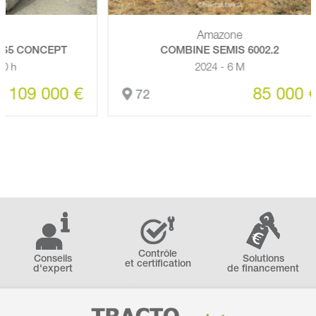
Amazone
NCEPT
COMBINE SEMIS 6002.2
2024 - 6 M
000 €
85 000 €
72
Contrôle
Conseils
Solutions
et certification
d'expert
de financement