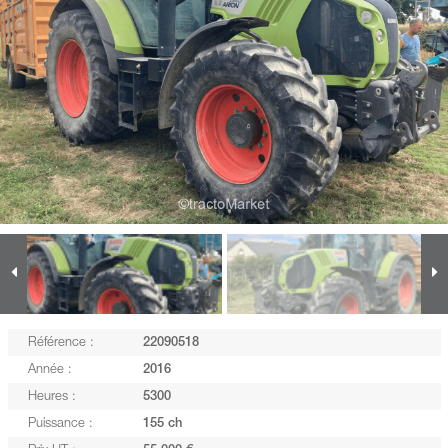
Référence :
22090518
Année :
2016
Heures :
5300
Puissance :
155 ch