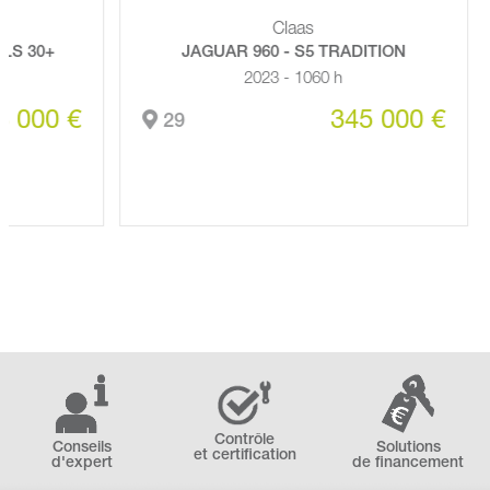
Claas
0+
JAGUAR 960 - S5 TRADITION
2023 - 1060 h
00 €
345 000 €
29
Contrôle
Conseils
Solutions
et certification
d'expert
de financement