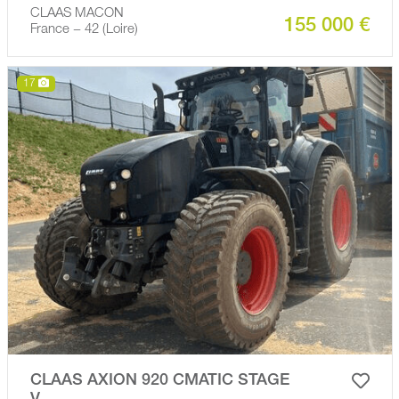
CLAAS MACON
155 000 €
France − 42 (Loire)
17
CLAAS AXION 920 CMATIC STAGE