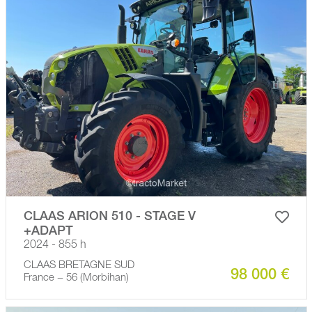
CLAAS ARION 510 - STAGE V
+ADAPT
2024 - 855 h
CLAAS BRETAGNE SUD
98 000 €
France − 56 (Morbihan)