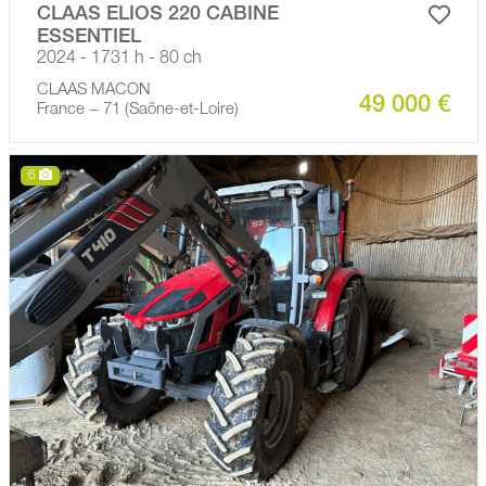
CLAAS ELIOS 220 CABINE
ESSENTIEL
2024 - 1731 h - 80 ch
CLAAS MACON
49 000 €
France − 71 (Saône-et-Loire)
6