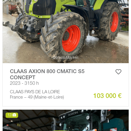
CLAAS AXION 800 CMATIC S5
CONCEPT
2023 - 3150 h
CLAAS PAYS DE LA LOIRE
103 000 €
France − 49 (Maine-et-Loire)
13