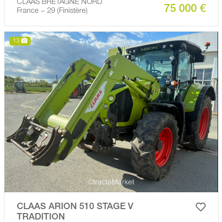
CLAAS BRETAGNE NORD
75 000 €
France − 29 (Finistère)
13
CLAAS ARION 510 STAGE V
TRADITION