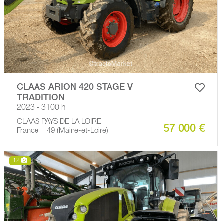
CLAAS ARION 420 STAGE V
TRADITION
2023 - 3100 h
CLAAS PAYS DE LA LOIRE
57 000 €
France − 49 (Maine-et-Loire)
12