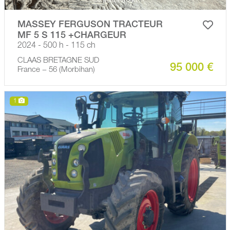
MASSEY FERGUSON TRACTEUR
MF 5 S 115 +CHARGEUR
2024 - 500 h - 115 ch
CLAAS BRETAGNE SUD
95 000 €
France − 56 (Morbihan)
1