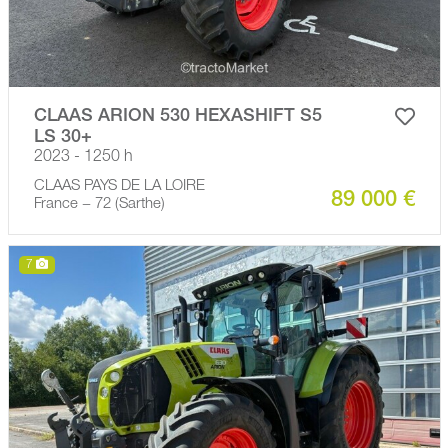
CLAAS ARION 530 HEXASHIFT S5
LS 30+
2023 - 1250 h
CLAAS PAYS DE LA LOIRE
89 000 €
France − 72 (Sarthe)
7