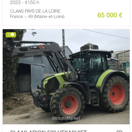
2023 - 4150 h
CLAAS PAYS DE LA LOIRE
65 000 €
France − 49 (Maine-et-Loire)
2