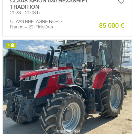
CLAAS ARION 530 HEXASHIFT
TRADITION
2023 - 2008 h
CLAAS BRETAGNE NORD
85 000 €
France − 29 (Finistère)
4