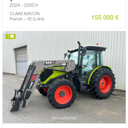
V
2024 - 2050 h
CLAAS MACON
155 000 €
France − 42 (Loire)
7