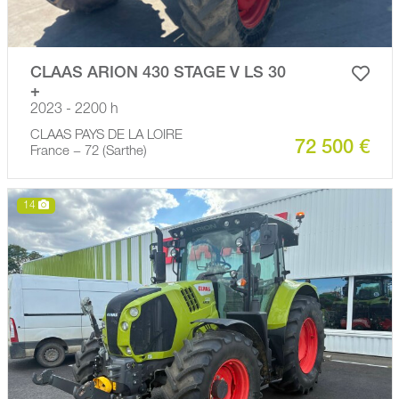
CLAAS ARION 430 STAGE V LS 30
+
2023 - 2200 h
CLAAS PAYS DE LA LOIRE
72 500 €
France − 72 (Sarthe)
14