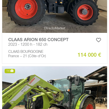
CLAAS ARION 650 CONCEPT
2023 - 1200 h - 182 ch
CLAAS BOURGOGNE
114 000 €
France − 21 (Côte-d'Or)
14