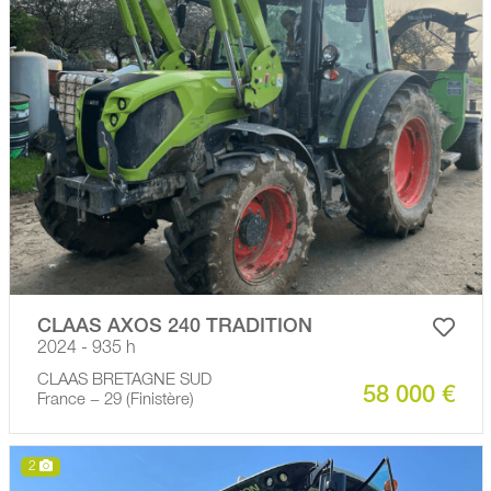
CLAAS AXOS 240 TRADITION
2024 - 935 h
CLAAS BRETAGNE SUD
58 000 €
France − 29 (Finistère)
2