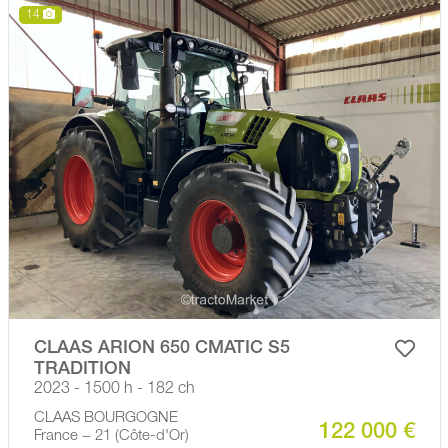
14
CLAAS ARION 650 CMATIC S5
TRADITION
2023 - 1500 h - 182 ch
CLAAS BOURGOGNE
122 000 €
France − 21 (Côte-d'Or)