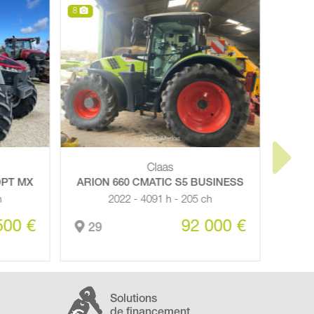
8
9
Claas
BUSINESS
AXION 870 CMATIC S5 BUSINESS
C
 ch
2022 - 4647 h
 000 €
115 000 €
29
Solutions
de financement