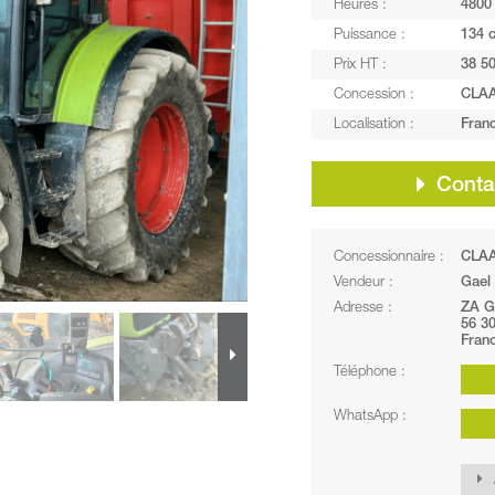
Heures :
4800
Puissance :
134 
Prix HT :
38 50
Concession :
CLA
Localisation :
Fran
Contac
Concessionnaire :
CLA
Vendeur :
Gael
Adresse :
ZA G
56 3
Fran
Téléphone :
WhatsApp :