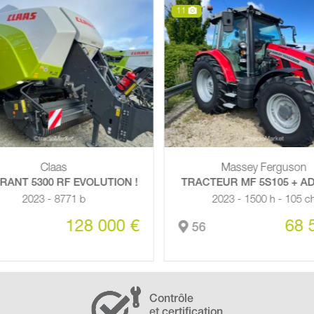
8
Massey Ferguson
Claas
ACTEUR MF 5S105 + ADPT MX
ARION 660 CMATIC S5 
2023 - 1500 h - 105 ch
2022 - 4091 h - 205
68 500 €
92
6
29
Contrôle
et certification