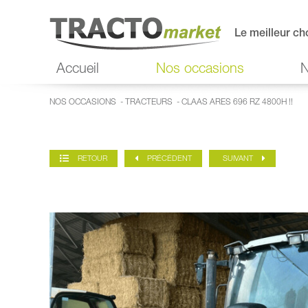
Le meilleur ch
Accueil
Nos occasions
N
NOS OCCASIONS
-
TRACTEURS
- CLAAS ARES 696 RZ 4800H !!
RETOUR
PRÉCÉDENT
SUIVANT