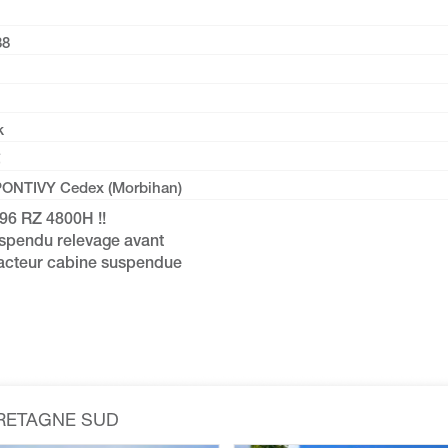
38
k
PONTIVY Cedex (Morbihan)
96 RZ 4800H !!
spendu relevage avant
acteur cabine suspendue
BRETAGNE SUD