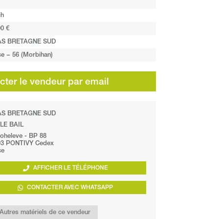
ch
0 €
AS BRETAGNE SUD
ce − 56 (Morbihan)
ter le vendeur par email
AS BRETAGNE SUD
 LE BAIL
oheleve - BP 88
03 PONTIVY Cedex
ce
AFFICHER LE TÉLÉPHONE
CONTACTER AVEC WHATSAPP
Autres matériels de ce vendeur