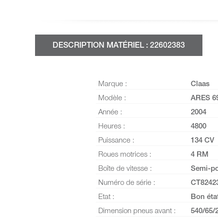
DESCRIPTION MATÉRIEL : 22602383
Marque :
Claas
Modèle :
ARES 69
Année :
2004
Heures :
4800
Puissance :
134 CV
Roues motrices :
4 RM
Boîte de vitesse :
Semi-po
Numéro de série :
CT8242
Etat :
Bon éta
Dimension pneus avant :
540/65/