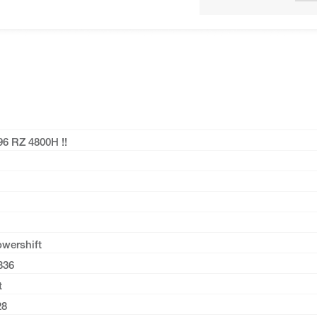
6 RZ 4800H !!
wershift
336
t
28