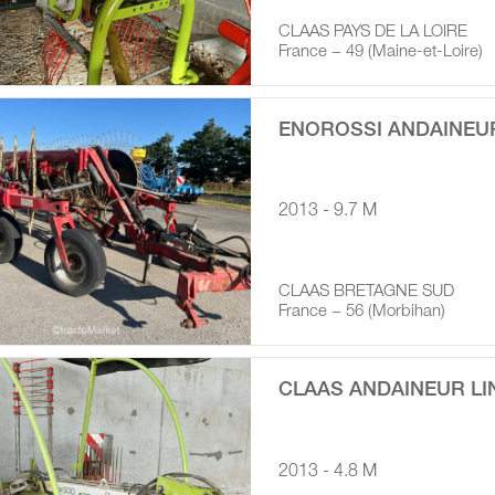
CLAAS PAYS DE LA LOIRE
France − 49 (Maine-et-Loire)
ENOROSSI ANDAINEUR
2013 - 9.7 M
CLAAS BRETAGNE SUD
France − 56 (Morbihan)
CLAAS ANDAINEUR LI
2013 - 4.8 M